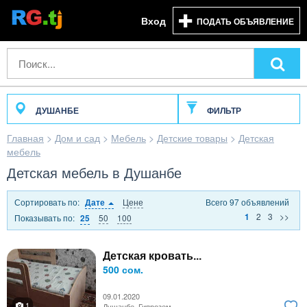
Вход
ПОДАТЬ ОБЪЯВЛЕНИЕ
ДУШАНБЕ
ФИЛЬТР
Главная
>
Дом и сад
>
Мебель
>
Детские товары
>
Детская
мебель
Детская мебель в Душанбе
Сортировать по:
Цене
Всего 97 объявлений
Дате
2
3
>>
1
Показывать по:
50
100
25
Детская кровать...
500 сом.
09.01.2020
1
Душанбе, Гипрозем