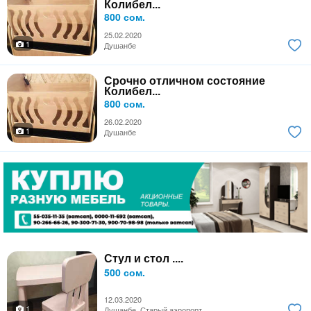
Колибел...
800 сом.
25.02.2020
1
Душанбе
Срочно отличном состояние
Колибел...
800 сом.
26.02.2020
1
Душанбе
Стул и стол ....
500 сом.
12.03.2020
1
Душанбе, Старый аэропорт