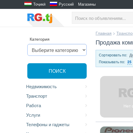
Тоҷикӣ
Русский
Магазины
Главная
>
Транспо
Категория
Продажа ком
Сортировать по:
Д
Показывать по:
25
ПОИСК
Недвижимость
Транспорт
Работа
Нет 
Услуги
Телефоны и гаджеты