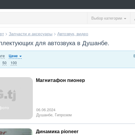
Выбор категории
рт
>
Запчасти и аксесуары
>
Автозвук, видео
плектующих для автозвука в Душанбе.
ате
Цене
50
100
Магнитафон пионер
фото
06.06.2024
Душанбе, Гипрозем
Динамика pioneer