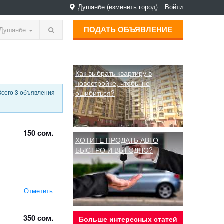
Душанбе
(изменить город)
Войти
ПОДАТЬ ОБЪЯВЛЕНИЕ
Душанбе
Как выбрать квартиру в
новостройке, чтобы не
Всего 3 объявления
ошибиться?
150 сом.
ХОТИТЕ ПРОДАТЬ АВТО
БЫСТРО И ВЫГОДНО?
Отметить
350 сом.
Больше интересных статей