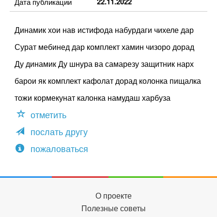
22.11.2022
Дата публикации
Динамик хои нав истифода набурдаги чихеле дар
Сурат мебинед дар комплект хамин чизоро дорад
Ду динамик Ду шнура ва самарезу защитник нарх
барои як комплект кафолат дорад колонка пищалка
тожи кормекунат калонка намудаш харбуза
отметить
послать другу
пожаловаться
О проекте
Полезные советы