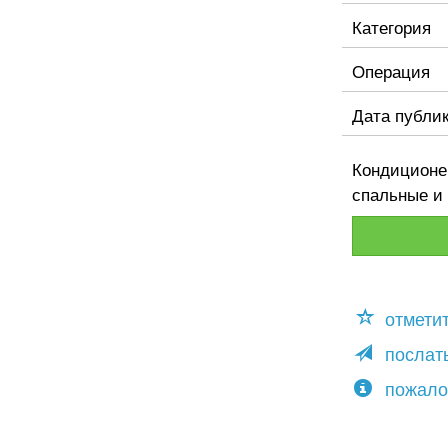
Категория
Операция
Дата публи
Кондиционер
спальные и 
отмети
послать
пожало