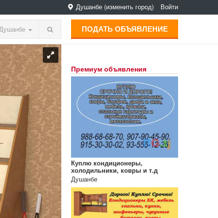
Душанбе
(изменить город)
Войти
ПОДАТЬ ОБЪЯВЛЕНИЕ
Душанбе
Премиум объявления
Куплю кондиционеры,
холодильники, ковры и т.д
Душанбе