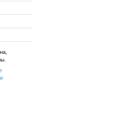
на,
ны.
е
бе