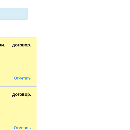
договор.
и,
Отметить
договор.
Отметить