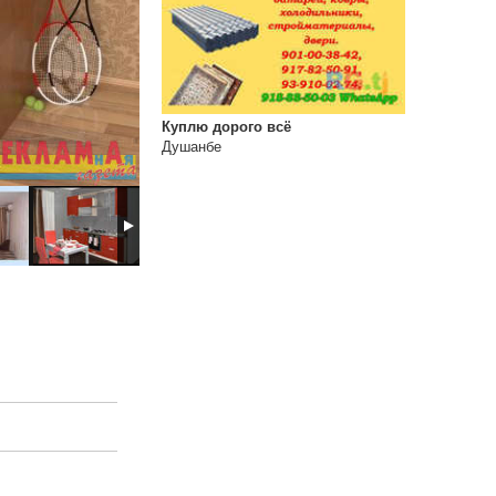
Куплю дорого всё
Душанбе