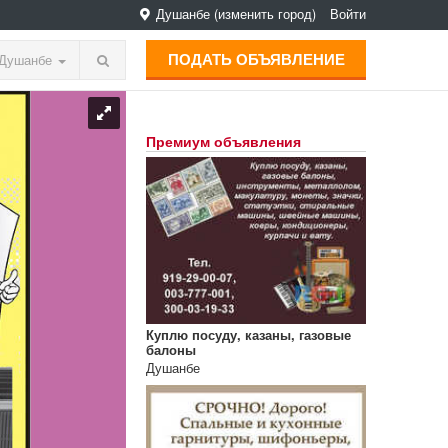
Душанбе
(изменить город)
Войти
ПОДАТЬ ОБЪЯВЛЕНИЕ
Душанбе
Премиум объявления
Куплю посуду, казаны, газовые
балоны
Душанбе