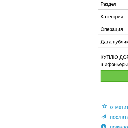
Раздел
Категория
Операция
Дата публи
КУПЛЮ ДОРО
шифоньеры, 
отмети
послать
пожало