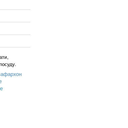
ати,
посуду.
Зафархон
е
бе