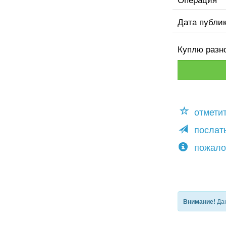
Дата публи
Куплю разно
отмети
послать
пожало
Дан
Внимание!