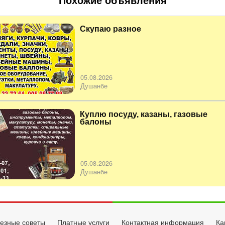
Похожие объявления
Скупаю разное
05.08.2026
Душанбе
Куплю посуду, казаны, газовые
балоны
05.08.2026
Душанбе
езные советы
Платные услуги
Контактная информация
Ка