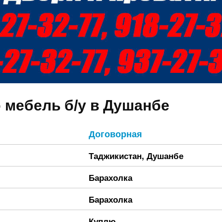
 мебель б/у в Душанбе
Договорная
Таджикистан
,
Душанбе
Барахолка
Барахолка
Куплю