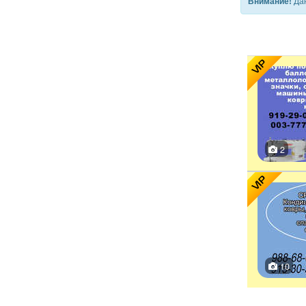
Дан
Внимание!
VIP
2
VIP
10