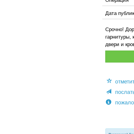
Дата публи
Срочно! Дор
гарнитуры, 
двери и кро
отмети
послать
пожало