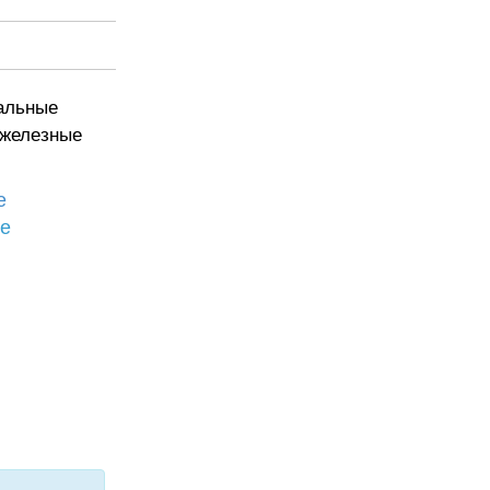
пальные
 железные
е
бе