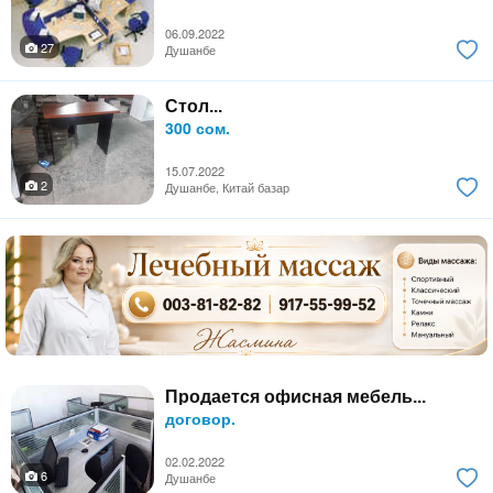
06.09.2022
27
Душанбе
Стол...
300 сом.
15.07.2022
2
Душанбе, Китай базар
Продается офисная мебель...
договор.
02.02.2022
6
Душанбе