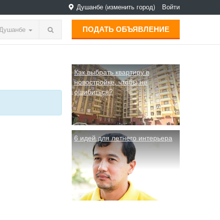
Душанбе
(изменить город)
Войти
ПОДАТЬ ОБЪЯВЛЕНИЕ
Душанбе
Как выбрать квартиру в
новостройке, чтобы не
ошибиться?
6 идей для летнего интерьера