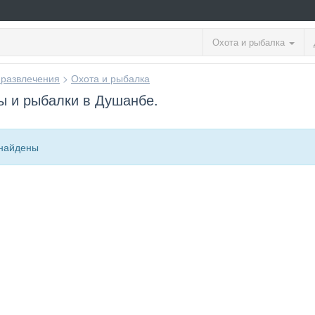
Охота и рыбалка
 развлечения
>
Охота и рыбалка
ы и рыбалки в Душанбе.
найдены