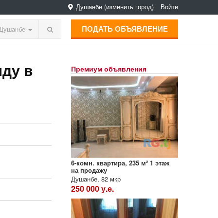
Душанбе
(изменить город)
Войти
ПОДАТЬ ОБЪЯВЛЕНИЕ
Душанбе
нду в
Премиум объявления
6-комн. квартира, 235 м² 1 этаж
на продажу
Душанбе, 82 мкр
250 000 у.е.