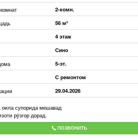
 комнат
2-комн.
щадь
56 м²
4 этаж
Сино
дома
5-эт.
С ремонтом
кации
29.04.2026
а оила супорида мешавад
зоти рӯзгор дорад.
ПОЗВОНИТЬ