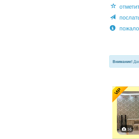
отмети
послать
пожало
Дан
Внимание!
VIP
16