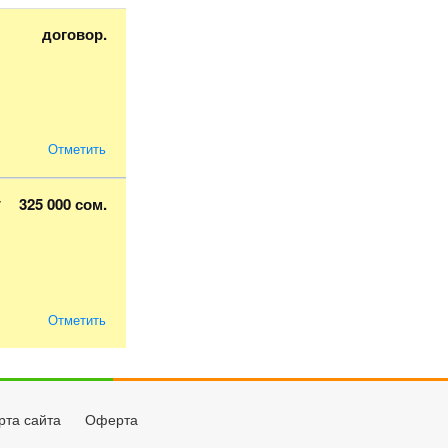
договор.
Отметить
325 000 сом.
у
Отметить
рта сайта
Оферта