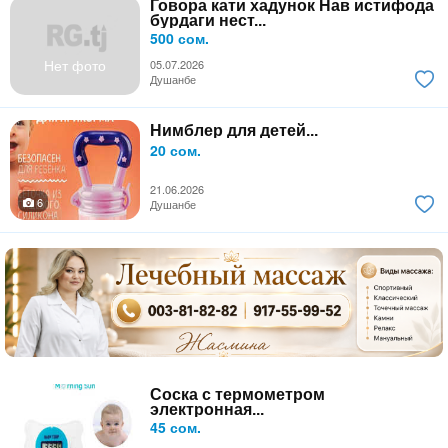
Говора кати хадунок Нав истифода
бурдаги нест...
500 сом.
Нет фото
05.07.2026
Душанбе
Нимблер для детей...
20 сом.
21.06.2026
6
Душанбе
Соска с термометром
электронная...
45 сом.