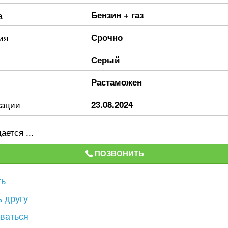
а
Бензин + газ
ия
Срочно
Серый
Растаможен
кации
23.08.2024
ается ...
ПОЗВОНИТЬ
ть
 другу
ваться