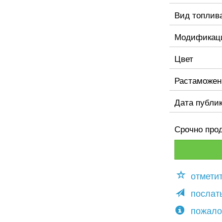
Вид топлив
Модификац
Цвет
Растаможен
Дата публи
Срочно прод
отмети
послать
пожало