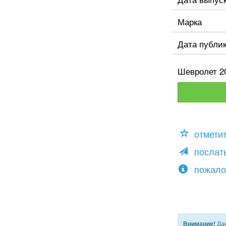
Марка
Дата публи
Шевролет 20
отмети
послать
пожало
Дан
Внимание!