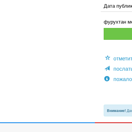
Дата публи
фурухтан м
отмети
послать
пожало
Дан
Внимание!