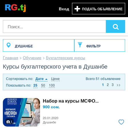
Вход
ПОДАТЬ ОБЪЯВЛЕНИЕ
ДУШАНБЕ
ФИЛЬТР
Главная
>
Обучение
>
Бухгалтерские курсы
Курсы бухгалтерского учета в Душанбе
Сортировать по:
Цене
Всего 51 объявление
Дате
2
3
>>
1
Показывать по:
50
100
25
Набор на курсы МСФО...
900 сом.
20.01.2020
1
Душанбе