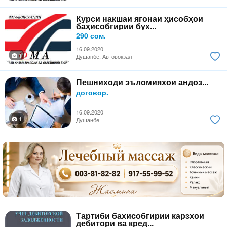
Курси накшаи ягонаи ҳисобҳои
баҳисобгирии бух...
290 сом.
16.09.2020
1
Душанбе, Автовокзал
Пешниходи эъломияхои андоз...
договор.
16.09.2020
1
Душанбе
Тартиби бахисобгирии карзхои
дебитори ва кред...