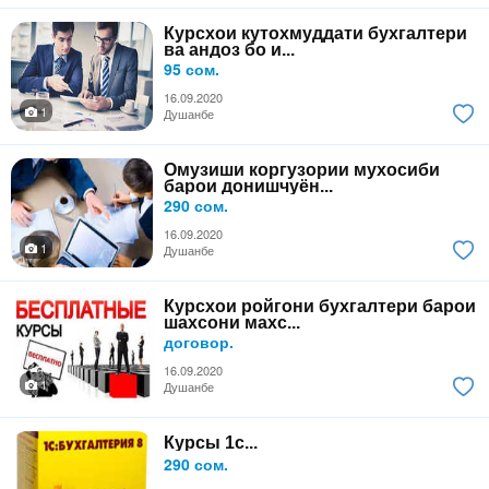
Курсхои кутохмуддати бухгалтери
ва андоз бо и...
95 сом.
16.09.2020
1
Душанбе
Омузиши коргузории мухосиби
барои донишчуён...
290 сом.
16.09.2020
1
Душанбе
Курсхои ройгони бухгалтери барои
шахсони махс...
договор.
16.09.2020
1
Душанбе
Курсы 1с...
290 сом.