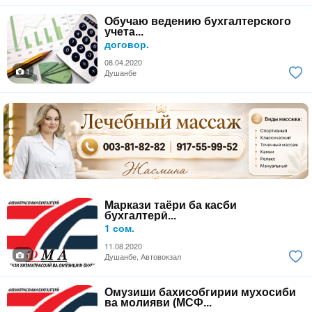
Обучаю ведению бухгалтерского
учета...
договор.
08.04.2020
1
Душанбе
Маркази таёри ба касби
бухгалтерӣ...
1 сом.
11.08.2020
1
Душанбе, Автовокзал
Омузиши бахисобгирии мухосиби
ва молияви (МСФ...