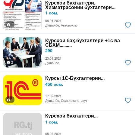
Курсхои бухгалтери.
Хизматрасонии бухгалтери...
1 сом.
08.01.2021
1
Душанбе, Автовокзал
Курсҳои баҳ.бухгалтерӣ +1с ва
СБҲМ..........
290
23.01.2021
2
Душанбе
Курсы 1С-Бухгалтерии...
450 сом.
17.02.2021
1
Душанбе, Сельхозинститут
Курсхои бухгалтери...
1 сом.
Нет фото
05.07.2021