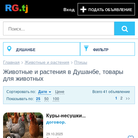
Вход
ПОДАТЬ ОБЪЯВЛЕНИЕ
ДУШАНБЕ
ФИЛЬТР
Главная
>
Животные и растения
>
Птицы
Животные и растения в Душанбе, товары
для животных
Сортировать по:
Цене
Всего 41 объявление
Дате
2
>>
1
Показывать по:
50
100
25
Куры-несушки...
договор.
29.10.2025
1