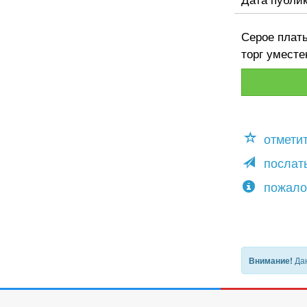
Серое плать
торг уместе
отмети
послать
пожало
Дан
Внимание!