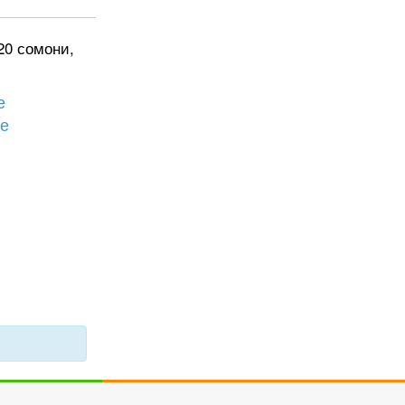
20 сомони,
е
бе