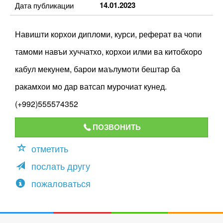
14.01.2023
Дата публикации
Навишти корхои дипломи, курси, реферат ва чопи
тамоми навъи хуччатхо, корхои илми ва китобхоро
кабул мекунем, барои маълумоти бештар ба
ракамхои мо дар ватсап мурочиат кунед.
(+992)555574352
ПОЗВОНИТЬ
отметить
послать другу
пожаловаться