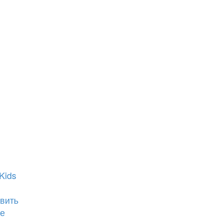
Kids
вить
е