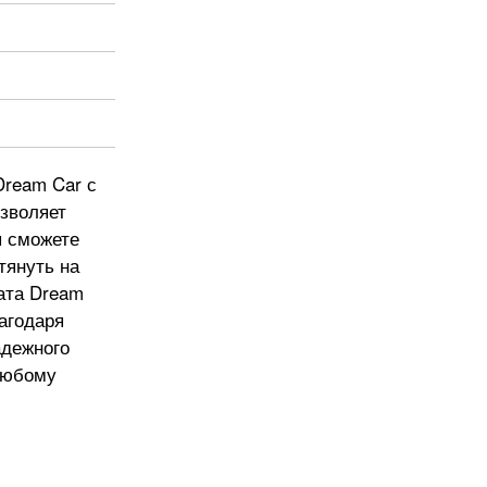
Dream Car с
зволяет
ы сможете
тянуть на
ата Dream
агодаря
адежного
 любому