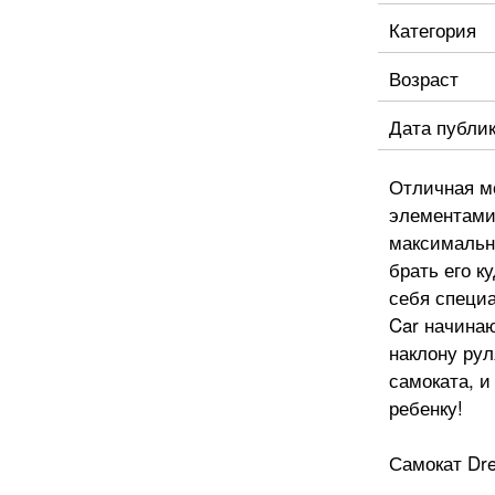
Категория
Возраст
Дата публи
Отличная мо
элементами
максимально
брать его к
себя специ
Car начина
наклону рул
самоката, и
ребенку!
Самокат Dre