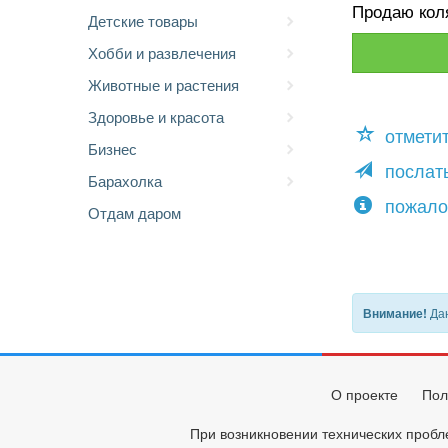
Продаю кол
Детские товары
Хобби и развлечения
Животные и растения
Здоровье и красота
отмети
Бизнес
послать
Барахолка
пожало
Отдам даром
Дан
Внимание!
О проекте
Пол
При возникновении технических пробл