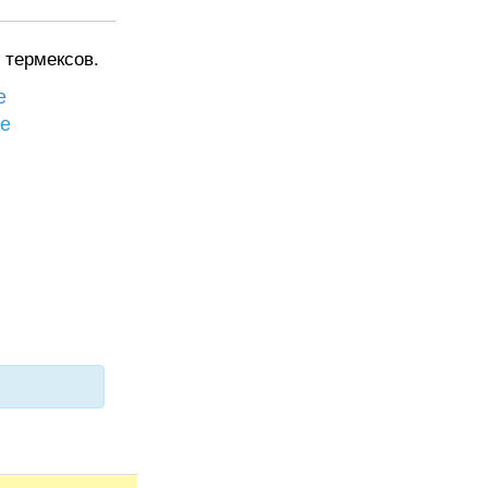
 термексов.
е
бе