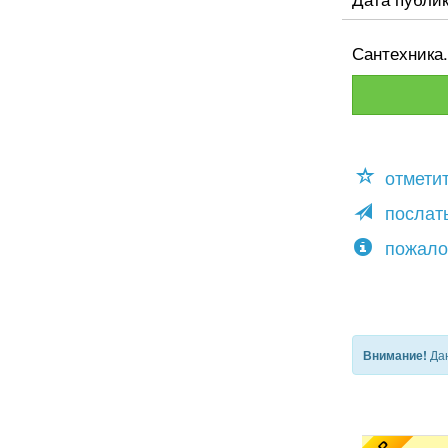
Сантехника.
отмети
послать
пожало
Дан
Внимание!