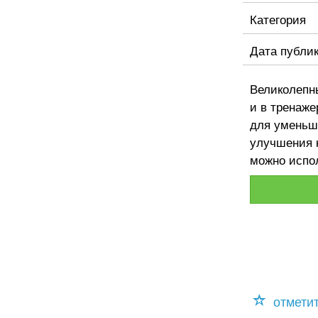
Категория
Дата публи
Великолепны
и в тренаж
для уменьш
улучшения 
можно испо
отмети