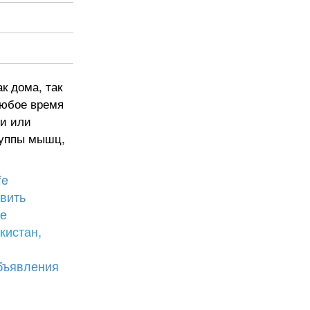
к дома, так
любое время
и или
руппы мышц,
fe
вить
е
кистан,
бъявления