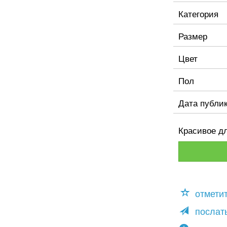
Категория
Размер
Цвет
Пол
Дата публи
Красивое д
отмети
послать