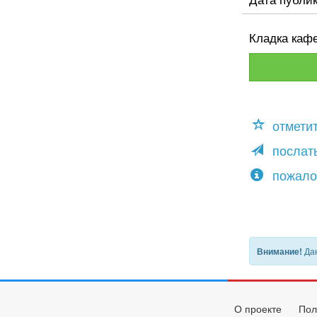
Кладка кафе
отмети
послать
пожало
Дан
Внимание!
О проекте
Пол