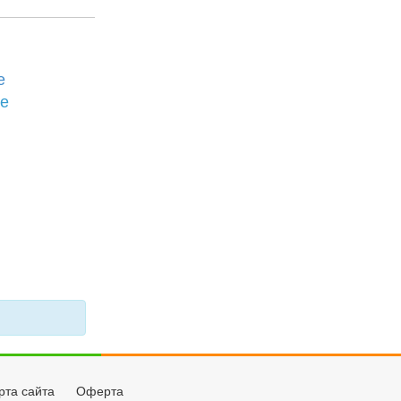
е
бе
рта сайта
Оферта