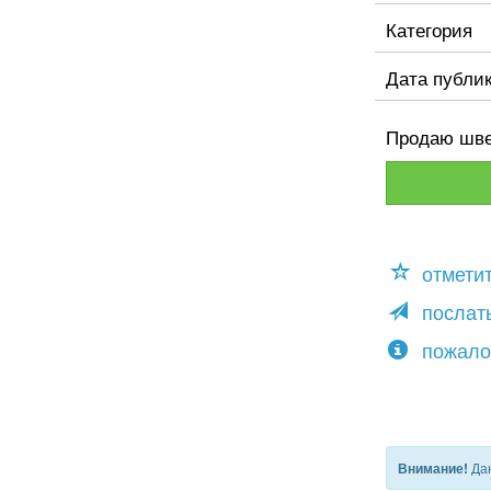
Категория
Дата публи
Продаю шв
отмети
послать
пожало
Дан
Внимание!