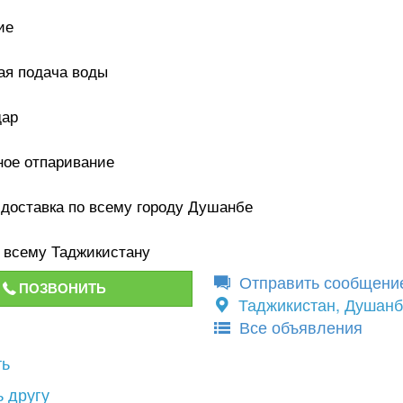
ие
ая подача воды
дар
ное отпаривание
 доставка по всему городу Душанбе
о всему Таджикистану
Отправить сообщени
ПОЗВОНИТЬ
Таджикистан, Душан
Все объявления
ть
 другу