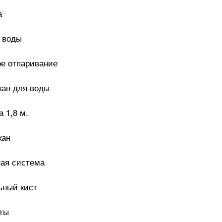
а
 воды
ое отпаривание
кан для воды
 1,8 м.
кан
ная система
ьный кист
ты