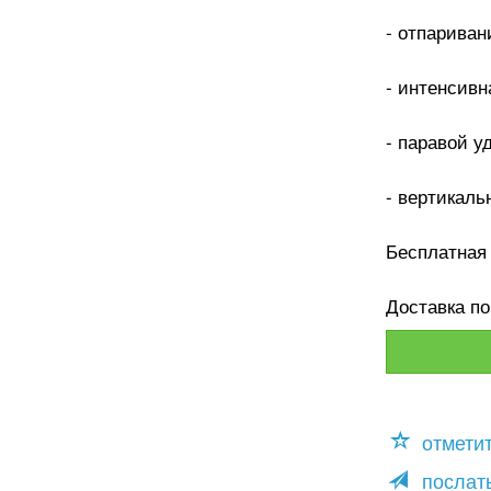
- отпариван
- интенсивн
- паравой у
- вертикаль
Бесплатная
Доставка п
отмети
послать