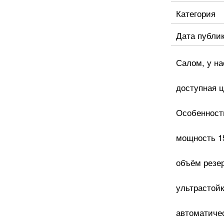
Категория
Дата публи
Салом, у на
доступная 
Особенност
мощность 1
объём резе
ультрастойк
автоматиче