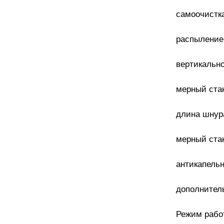
самоочистк
распыление
вертикальн
мерный ста
длина шнура
мерный ста
антикапель
дополнител
Режим рабо