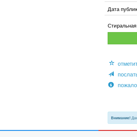
Дата публи
Стиральная
отмети
послать
пожало
Дан
Внимание!