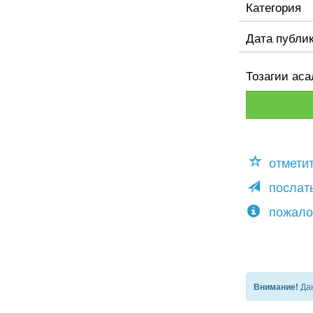
Категория
Дата публи
Тозагии ас
отмети
послать
пожало
Дан
Внимание!