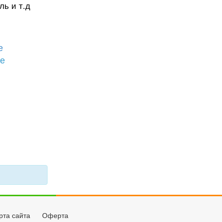
ль и т.д
е
бе
рта сайта
Оферта