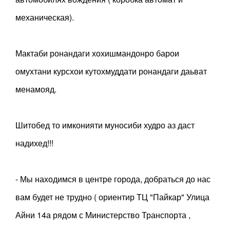
механическая).
Мактаби ронандаги хохишмандонро барои
омухтани курсхои кутохмуддати ронандаги даьват
менамояд.
Шитобед то имконияти муносиби худро аз даст
надихед!!!
- Мы находимся в центре города, добраться до нас
вам будет не трудно ( ориентир ТЦ "Пайкар" Улица
Айни 14а рядом с Министерство Транспорта ,