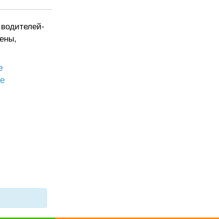
 водителей-
мены,
е
бе