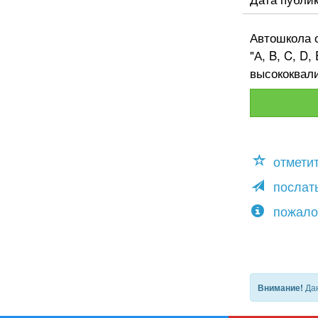
Автошкола о
"А, B, C, D
высококвал
отмети
послать
пожало
Дан
Внимание!