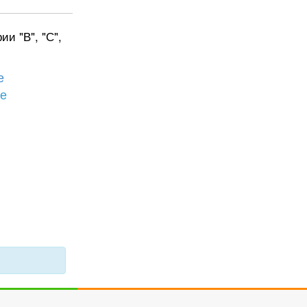
ии "В", "С",
е
бе