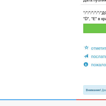
*/*/*/*/*/*
"D", "Е" в 
отмети
послать
пожало
Дан
Внимание!