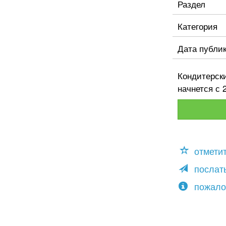
Раздел
Категория
Дата публи
Кондитерски
начнется с 2
отмети
послать
пожало