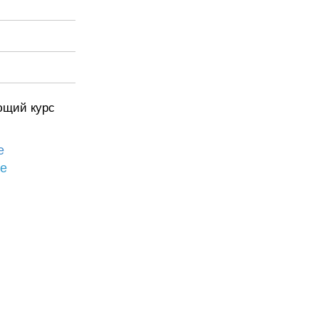
ющий курс
е
бе