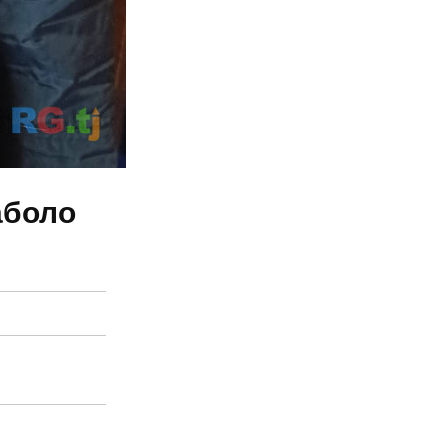
аболо