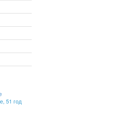
е
е, 51 год