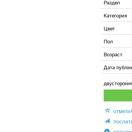
Раздел
Категория
Цвет
Пол
Возраст
Дата публи
двустороння
отмети
послать
пожало