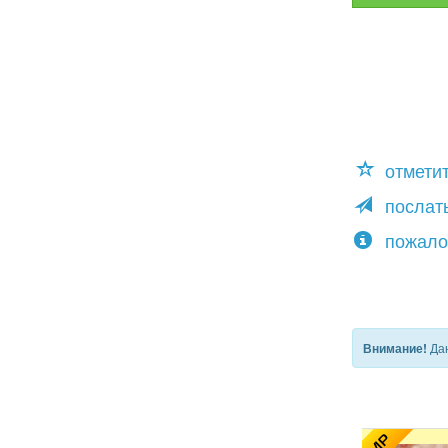
отмети
послать
пожало
Дан
Внимание!
VIP