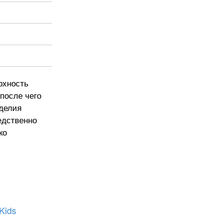
рхность
после чего
зделия
едственно
ко
Kids