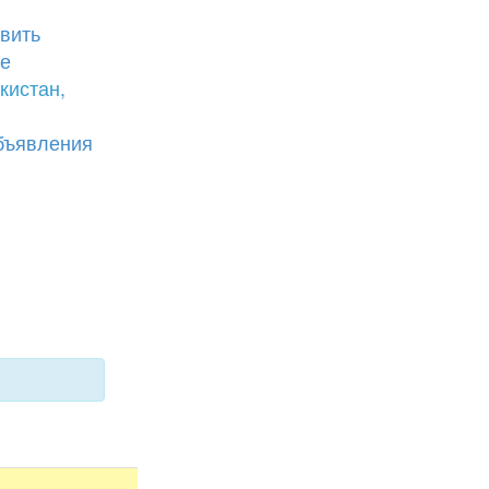
вить
е
кистан,
бъявления