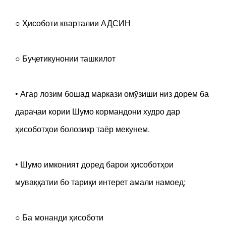
○ Ҳисоботи кварталии АДСИН
○ Буҷетикунонии ташкилот
• Агар лозим бошад маркази омӯзиши низ дорем ба
дараҷаи кории Шумо кормандони худро дар
ҳисоботҳои болозикр таёр мекунем.
• Шумо имконият доред барои ҳисоботҳои
муваққатии бо тариқи интерет амали намоед;
○ Ба монанди ҳисоботи