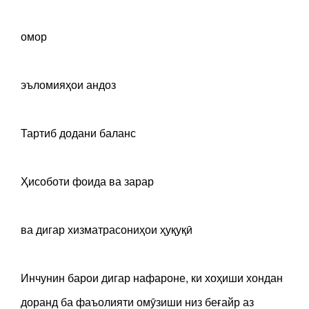
омор
эъломияҳои андоз
Тартиб додани баланс
Ҳисоботи фоида ва зарар
ва дигар хизматрасониҳои ҳуқуқӣ
Инчунин барои дигар нафароне, ки хоҳиши хондан
доранд ба фаъолияти омӯзиши низ беғайр аз