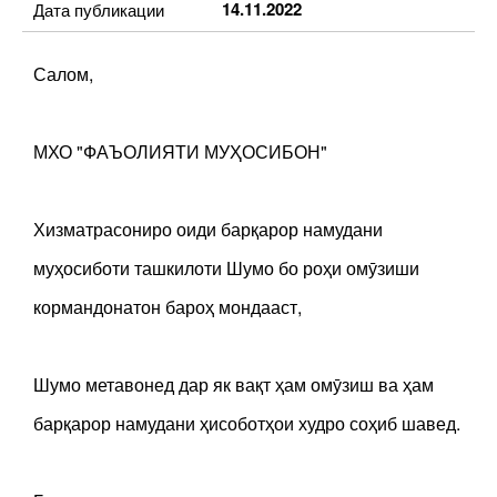
14.11.2022
Дата публикации
Салом,
МХО "ФАЪОЛИЯТИ МУҲОСИБОН"
Хизматрасониро оиди барқарор намудани
муҳосиботи ташкилоти Шумо бо роҳи омӯзиши
кормандонатон бароҳ мондааст,
Шумо метавонед дар як вақт ҳам омӯзиш ва ҳам
барқарор намудани ҳисоботҳои худро соҳиб шавед.