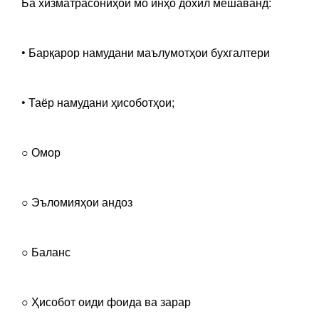
Ба хизматрасониҳои мо инҳо дохил мешаванд:
• Барқарор намудани маълумотҳои бухгалтери
• Таёр намудани ҳисоботҳои;
○ Омор
○ Эъломияҳои андоз
○ Баланс
○ Ҳисобот оиди фоида ва зарар