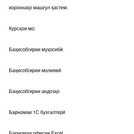
корхонаҳо машғул ҳастем.
Курсҳои мо:
Баҳисобгирии муҳосибӣ
Баҳисобгирии молиявӣ
Баҳисобгирии андозҳо
Барномаи 1С бухгалтерӣ
Барномаи офисии Excel