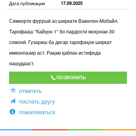
17.09.2025
Дата публикации
Симкорти фурӯшӣ аз ширкати Вавилон-Мобайл.
Тарофааш "Кайҳон 1" бо пардохти моҳонаи 30
сомонӣ. Гузариш ба дигар тарофаҳои ширкат
имконпазир аст. Рақам қаблан истифода
нашудааст.
ПОЗВОНИТЬ
отметить
послать другу
пожаловаться