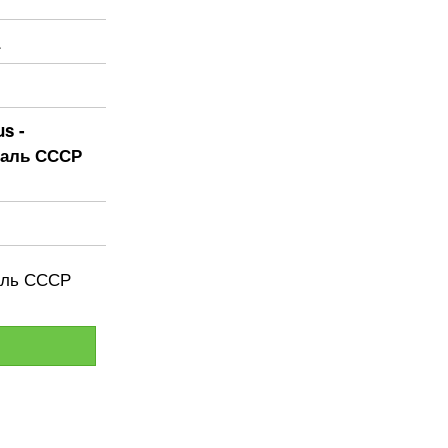
us -
даль СССР
даль СССР