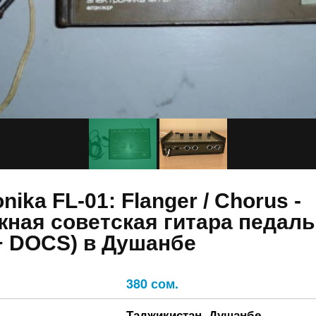
onika FL-01: Flanger / Chorus -
жная советская гитара педал
+ DOCS) в Душанбе
380 сом.
Таджикистан
,
Душанбе