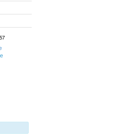
57
е
бе