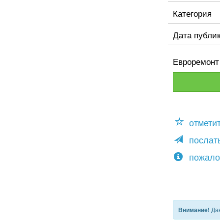
Категория
Дата публи
Евроремонт 
отмети
послать
пожало
Дан
Внимание!