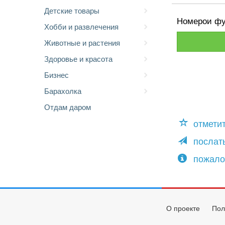
Детские товары
Номерои фу
Хобби и развлечения
Животные и растения
Здоровье и красота
Бизнес
Барахолка
Отдам даром
отмети
послать
пожало
О проекте
Пол