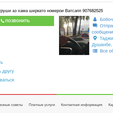
руши аз хама ширкато номерои Ватсапп 907682525
Бобоч
ПОЗВОНИТЬ
Отпра
сообщени
Таджи
Душанбе, 
Все о
ть
 другу
ваться
езные советы
Платные услуги
Контактная информация
Ка