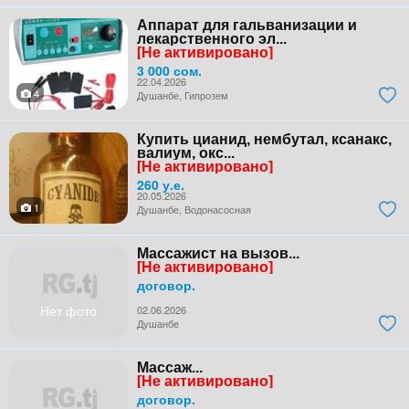
Аппарат для гальванизации и
лекарственного эл...
[Не активировано]
3 000 сом.
22.04.2026
4
Душанбе, Гипрозем
Купить цианид, нембутал, ксанакс,
валиум, окс...
[Не активировано]
260 у.е.
20.05.2026
1
Душанбе, Водонасосная
Массажист на вызов...
[Не активировано]
договор.
Нет фото
02.06.2026
Душанбе
Массаж...
[Не активировано]
договор.