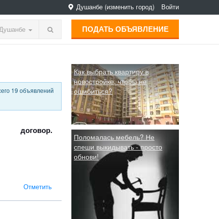
Душанбе
(изменить город)
Войти
ПОДАТЬ ОБЪЯВЛЕНИЕ
Душанбе
Как выбрать квартиру в
новостройке, чтобы не
сего 19 объявлений
ошибиться?
договор.
Поломалась мебель? Не
спеши выкидывать - просто
обнови!
Отметить