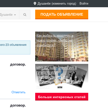
Душанбе
(изменить город)
Войти
ПОДАТЬ ОБЪЯВЛЕНИЕ
Душанбе
Как выбрать квартиру в
новостройке, чтобы не
сего 23 объявления
ошибиться?
договор.
ЧТО ЛУЧШЕ: ЗАНЯТИЯ В
ГРУППЕ ИЛИ
ИНДИВИДУАЛЬНОЕ
ОБУЧЕНИЕ АНГЛИЙСКОМУ
ЯЗЫКУ?
Отметить
Больше интересных статей
договор.