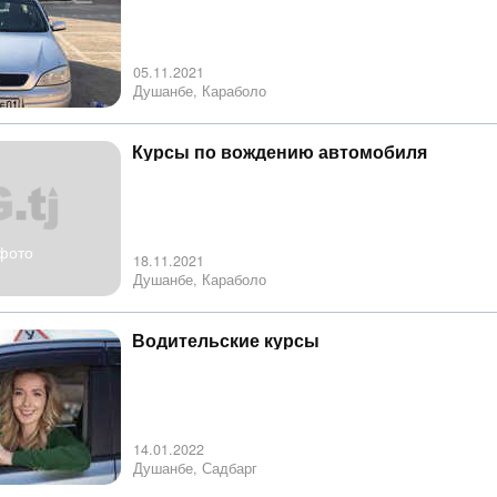
05.11.2021
Душанбе, Караболо
Курсы по вождению автомобиля
фото
18.11.2021
Душанбе, Караболо
Водительские курсы
14.01.2022
Душанбе, Садбарг