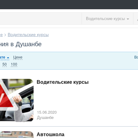
Водительские курсы
ие
>
Водительские курсы
ния в Душанбе
Цене
В
ате
50
100
Водительские курсы
15.06.2020
Душанбе
Автошкола