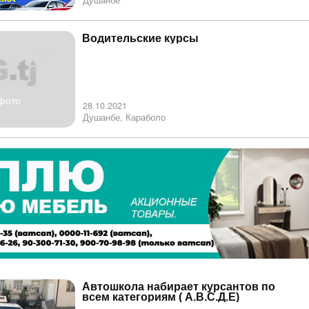
Душанбе
Водительские курсы
фото
28.10.2021
Душанбе, Караболо
Автошкола набирает курсантов по
всем категориям ( А.В.С.Д.Е)