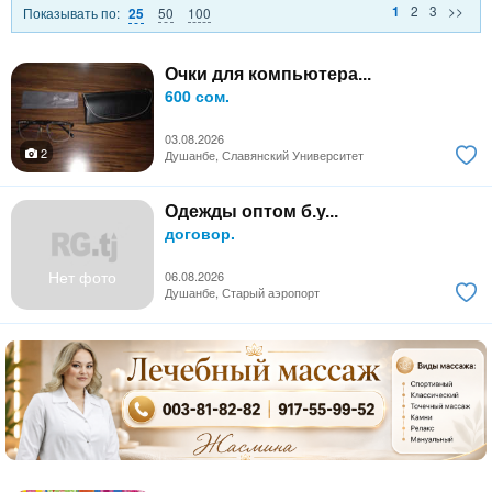
2
3
>>
1
Показывать по:
50
100
25
Очки для компьютера...
600 сом.
03.08.2026
2
Душанбе, Славянский Университет
Одежды оптом б.у...
договор.
Нет фото
06.08.2026
Душанбе, Старый аэропорт